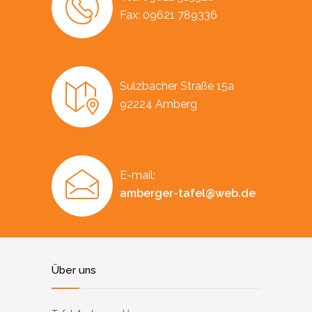
Fax: 09621 789336
Sulzbacher Straße 15a
92224 Amberg
E-mail:
amberger-tafel@web.de
Über uns