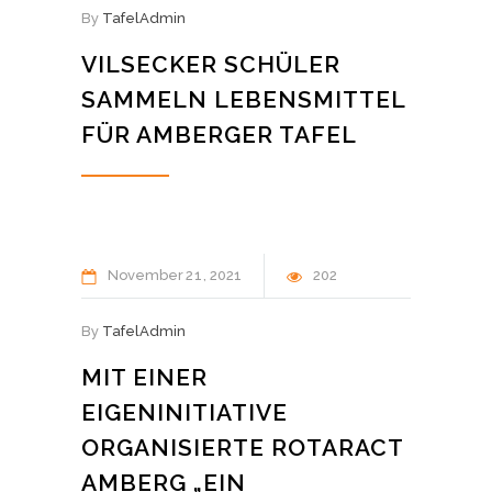
By
TafelAdmin
VILSECKER SCHÜLER
SAMMELN LEBENSMITTEL
FÜR AMBERGER TAFEL
November
21
2021
202
By
TafelAdmin
MIT EINER
EIGENINITIATIVE
ORGANISIERTE ROTARACT
AMBERG „EIN